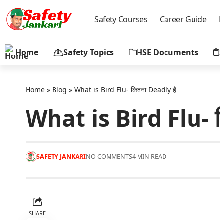
Safety Courses
Career Guide
Home
Safety Topics
HSE Documents
Home
»
Blog
»
What is Bird Flu- कितना Deadly है
What is Bird Flu- 
SAFETY JANKARI
NO COMMENTS
4 MIN READ
SHARE