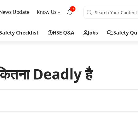
9
News Update
Know Us
Safety Checklist
HSE Q&A
Jobs
Safety Qu
कितना Deadly है