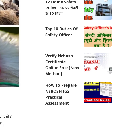
12 Home Safety
Rules | घर पर सेफ़्टी
के 12 नियम
Top 10 Duties Of
Safety Officer
Verify Nebosh
Certificate
Online Free [New
Method]
How To Prepare
NEBOSH IG2
Practical
Assessment
ियों में
ैं।