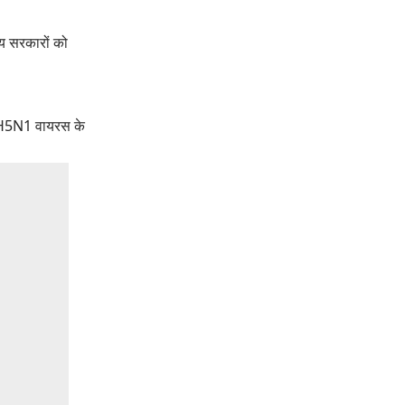
ज्य सरकारों को
यह H5N1 वायरस के