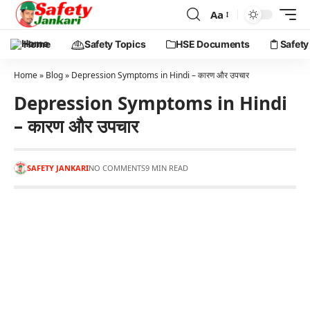
Aa
Home
Safety Topics
HSE Documents
Safety
Home
»
Blog
»
Depression Symptoms in Hindi – कारण और उपचार
Depression Symptoms in Hindi
– कारण और उपचार
SAFETY JANKARI
NO COMMENTS
9 MIN READ