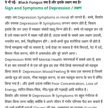
ये भी पढ़ें-
Black Fungus क्या है और इसके लक्षण क्या है?
Sign and Symptoms of Depression / लक्षण
आइए अब Depression Symptoms in Hindi को जानते हैं:- बच्चे, किशोर
और वयस्क Depression के Symptoms लगभग समान होते हैं, सिवाय
इसके कि उन उम्र में व्यवहार संबंधी पहलू भिन्न होते हैं। बच्चे जो महसूस कर रहे
हैं उसे व्यक्त करने में सक्षम नहीं होते हैं; उदास बच्चों के सबसे आम लक्षण उदासी,
भयभीत रूप, शर्म, चिड़चिड़ापन होंगे। कभी-कभी कुछ शारीरिक लक्षण भी होते है
जिन्हें समझाया नहीं जा सकता है, उन्हें देखा जा सकता है जैसे सिरदर्द, पेट में दर्द,
बिस्तर गीला करना, सोने में असमर्थता और बुरे सपने आना।
Depression शायद सभी Mental Health समस्याओं में सबसे आम है, हाल
में हर चार वयस्कों में से एक को कुछ हद तक नीचे लिखे समस्याओं को महसूस
किया जाता है- Depression Mood/Feeling के साथ एक समस्या है जिसमें
आपके मूड को उदास, नीचा महसूस करना, या कम महसूस करना के रूप में वर्णित
किया गया है। और इसमे उदास व्यक्ति Poor Concentration, Loss of
Energy, त्वरित विचार/चिंता, नींद/भूख की गड़बड़ी आदि शामिल है।
किशोर और वयस्क के Depression के Symptoms पर बहुत गंभीरता से
विचार किया जाना चाहिए क्योंकि वे अपने जीवन में गंभीर परिणाम पैदा कर सकते हैं
जो उन्हें नशीली दवाओं (Drugs) की लत, आत्महत्या का प्रयास (Suicide