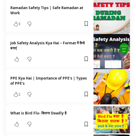
Ramadan Safety Tips | Safe Ramadan at
Work
3
Job Safety Analysis Kya Hai – Format में कैसे
बनाएं
PPE Kya Hai | Importance of PPE’s | Types
of PPE’s
2
What is Bird Flu- कितना Deadly है