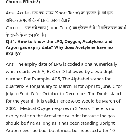
Chronic Effects?)
Ans. Acute:- एक कम समय (Short Term) का इफेक्ट है जो एक
हानिकारक पदार्थ के संपर्क के कारण होता है।
Chronic:- एक लंबे समय (Long Term) का इफेक्ट है ये भी हानिकारक पदार्थ
के संपर्क के कारण होता है।
Q 51. How to know the LPG, Oxygen, Acetylene, and
Argon gas expiry date? Why does Acetylene have no
expiry?
Ans. The expiry date of LPG is coded alpha numerically
which starts with A, B, C or D followed by a two digit
number. For Example- A05, The Alphabet stands for
quarters- A for January to March, B for April to June, C for
July to Sept, D for October to December. The Digits stand
for the year till it is valid. Hence A-05 would be March of
2005. Medical Oxygen expires in 3 Years. There is no
expiry date on the Acetylene cylinder because the gas
should be fine as long as it has been standing upright.
Argon never go bad, but it must be inspected after 10