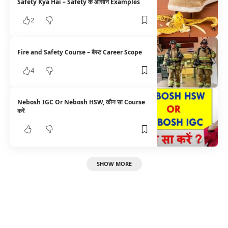
Safety Kya Hai – Safety के आसान Examples
2
Fire and Safety Course – बेस्ट Career Scope
4
Nebosh IGC Or Nebosh HSW, कौन सा Course
करें
SHOW MORE