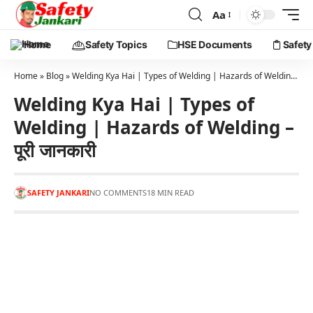
Aa
Home
Safety Topics
HSE Documents
Safety
Home
»
Blog
»
Welding Kya Hai | Types of Welding | Hazards of Welding – पूरी जानकारी
Welding Kya Hai | Types of
Welding | Hazards of Welding –
पूरी जानकारी
SAFETY JANKARI
NO COMMENTS
18 MIN READ