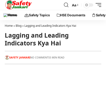
Aa
Home
Safety Topics
HSE Documents
Safety
Home
»
Blog
»
Lagging and Leading Indicators Kya Hai
Lagging and Leading
Indicators Kya Hai
SAFETY JANKARI
NO COMMENTS
5 MIN READ