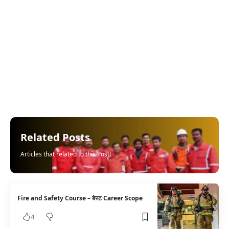
Related Posts
Articles that related to this Post!
Fire and Safety Course – बेस्ट Career Scope
4