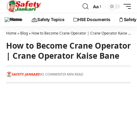
Aa
Home
Safety Topics
HSE Documents
Safety
Home
»
Blog
»
How to Become Crane Operator | Crane Operator Kaise Bane
How to Become Crane Operator
| Crane Operator Kaise Bane
SAFETY JANKARI
NO COMMENTS
9 MIN READ