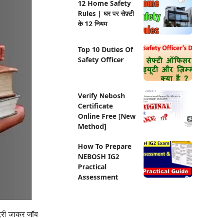
12 Home Safety
Rules | घर पर सेफ़्टी
के 12 नियम
Top 10 Duties Of
Safety Officer
Verify Nebosh
Certificate
Online Free [New
Method]
How To Prepare
NEBOSH IG2
Practical
Assessment
्ट्री जाकर जॉब