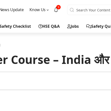
9
News Update
Know Us
Safety Checklist
HSE Q&A
Jobs
Safety Qu
d
er Course – India औ