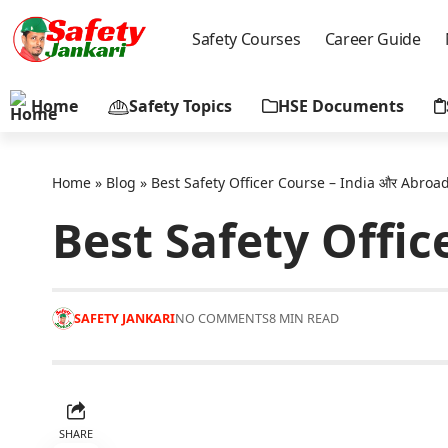
Safety Courses
Career Guide
Home
Safety Topics
HSE Documents
Home
»
Blog
»
Best Safety Officer Course – India और Abroa
Best Safety Offic
SAFETY JANKARI
NO COMMENTS
8 MIN READ
SHARE