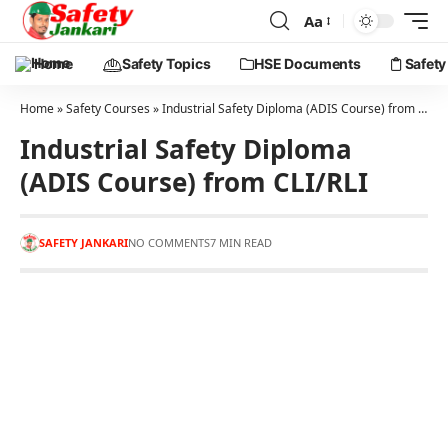
Aa
Home
Safety Topics
HSE Documents
Safety
Home
»
Safety Courses
»
Industrial Safety Diploma (ADIS Course) from CLI/RLI
Industrial Safety Diploma
(ADIS Course) from CLI/RLI
SAFETY JANKARI
NO COMMENTS
7 MIN READ